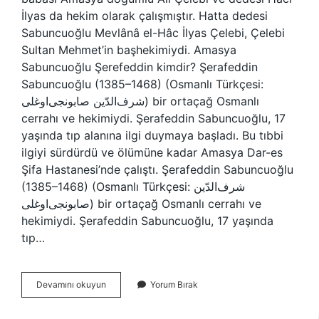
İlyas da hekim olarak çalışmıştır. Hatta dedesi
Sabuncuoğlu Mevlânâ el-Hâc İlyas Çelebi, Çelebi
Sultan Mehmet’in başhekimiydi. Amasya
Sabuncuoğlu Şerefeddin kimdir? Şerafeddin
Sabuncuoğlu (1385–1468) (Osmanlı Türkçesi:
شرف‌الدّین صابونجی‌اوغلی) bir ortaçağ Osmanlı
cerrahı ve hekimiydi. Şerafeddin Sabuncuoğlu, 17
yaşında tıp alanına ilgi duymaya başladı. Bu tıbbi
ilgiyi sürdürdü ve ölümüne kadar Amasya Dar-es
Şifa Hastanesi’nde çalıştı. Şerafeddin Sabuncuoğlu
(1385–1468) (Osmanlı Türkçesi: شرف‌الدّین
صابونجی‌اوغلی) bir ortaçağ Osmanlı cerrahı ve
hekimiydi. Şerafeddin Sabuncuoğlu, 17 yaşında
tıp…
Sabuncu
Devamını okuyun
Yorum Bırak
Şerafettin
Kimdir