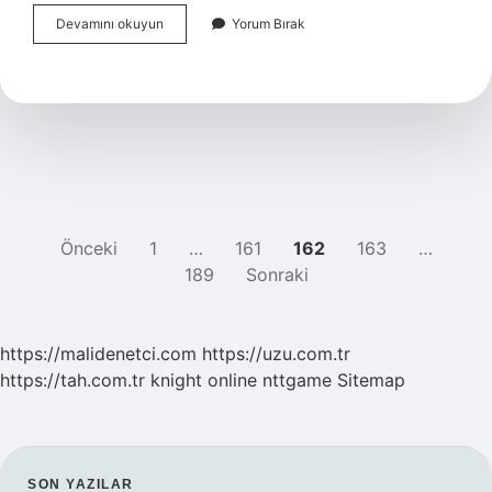
Keyif
Devamını okuyun
Yorum Bırak
Bitkisi
Nedir
YAZI
Önceki
1
…
161
162
163
…
189
Sonraki
SAYFALAMASI
https://malidenetci.com
https://uzu.com.tr
https://tah.com.tr
knight online
nttgame
Sitemap
SON YAZILAR