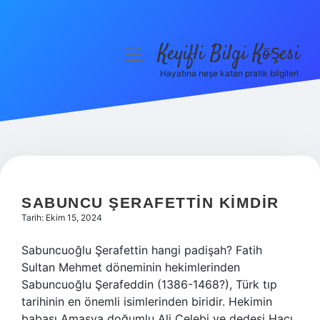
Keyifli Bilgi Köşesi
menüyü
aç
Hayatına neşe katan pratik bilgiler!
Anasayfa
Gizlilik Politikası
Yasal Uyarı
KEYIFLI
BILGI
Hakkımızda
SABUNCU ŞERAFETTIN KIMDIR
Tarih: Ekim 15, 2024
KÖŞESI
Sabuncuoğlu Şerafettin hangi padişah? Fatih
YAZILAR
Sultan Mehmet döneminin hekimlerinden
Sabuncuoğlu Şerafeddin (1386-1468?), Türk tıp
tarihinin en önemli isimlerinden biridir. Hekimin
babası Amasya doğumlu Ali Çelebi ve dedesi Hacı