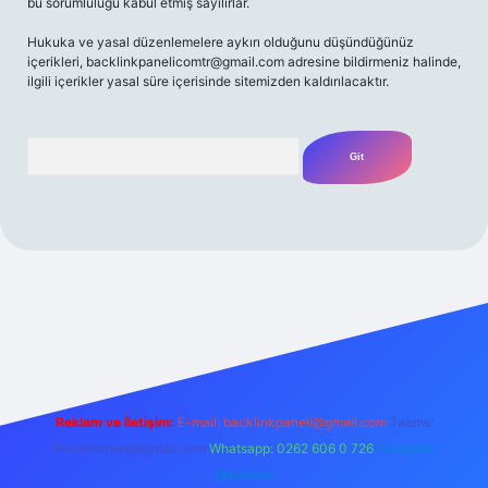
bu sorumluluğu kabul etmiş sayılırlar.
Hukuka ve yasal düzenlemelere aykırı olduğunu düşündüğünüz
içerikleri,
backlinkpanelicomtr@gmail.com
adresine bildirmeniz halinde,
ilgili içerikler yasal süre içerisinde sitemizden kaldırılacaktır.
Arama
bet yeni giriş adresi
Reklam ve İletişim:
E-mail:
backlinkpaneli@gmail.com
Teams:
forumhizmeti@gmail.com
Whatsapp: 0262 606 0 726
Telegram:
@karabul