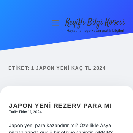
Keyifli Bilgi Köşesi
menüyü
aç
Hayatına neşe katan pratik bilgiler!
Anasayfa
Gizlilik Politikası
Yasal Uyarı
ETIKET:
1 JAPON YENI KAÇ TL 2024
Hakkımızda
JAPON YENI REZERV PARA MI
Tarih: Ekim 11, 2024
Japon yeni para kazandırır mı? Özellikle Asya
piyasalarında güçlü bir etkiye sahiptir. GBPJPY,