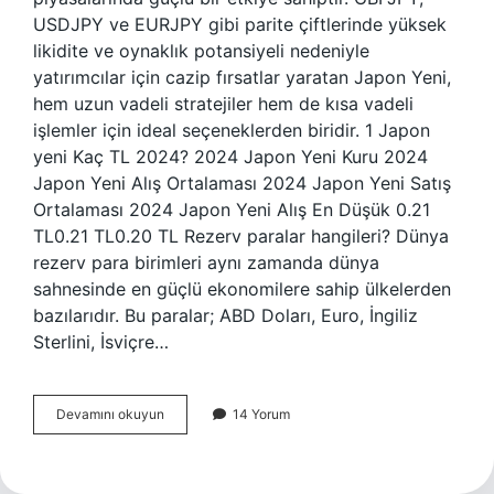
USDJPY ve EURJPY gibi parite çiftlerinde yüksek
likidite ve oynaklık potansiyeli nedeniyle
yatırımcılar için cazip fırsatlar yaratan Japon Yeni,
hem uzun vadeli stratejiler hem de kısa vadeli
işlemler için ideal seçeneklerden biridir. 1 Japon
yeni Kaç TL 2024? 2024 Japon Yeni Kuru 2024
Japon Yeni Alış Ortalaması 2024 Japon Yeni Satış
Ortalaması 2024 Japon Yeni Alış En Düşük 0.21
TL0.21 TL0.20 TL Rezerv paralar hangileri? Dünya
rezerv para birimleri aynı zamanda dünya
sahnesinde en güçlü ekonomilere sahip ülkelerden
bazılarıdır. Bu paralar; ABD Doları, Euro, İngiliz
Sterlini, İsviçre…
Japon
Devamını okuyun
14 Yorum
Yeni
Rezerv
Para
Mı