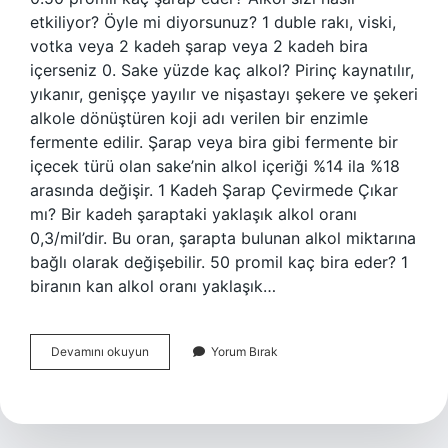
etkiliyor? Öyle mi diyorsunuz? 1 duble rakı, viski,
votka veya 2 kadeh şarap veya 2 kadeh bira
içerseniz 0. Sake yüzde kaç alkol? Pirinç kaynatılır,
yıkanır, genişçe yayılır ve nişastayı şekere ve şekeri
alkole dönüştüren koji adı verilen bir enzimle
fermente edilir. Şarap veya bira gibi fermente bir
içecek türü olan sake’nin alkol içeriği %14 ila %18
arasında değişir. 1 Kadeh Şarap Çevirmede Çıkar
mı? Bir kadeh şaraptaki yaklaşık alkol oranı
0,3/mil’dir. Bu oran, şarapta bulunan alkol miktarına
bağlı olarak değişebilir. 50 promil kaç bira eder? 1
biranın kan alkol oranı yaklaşık…
Sake
Devamını okuyun
Yorum Bırak
Kaç
Promil