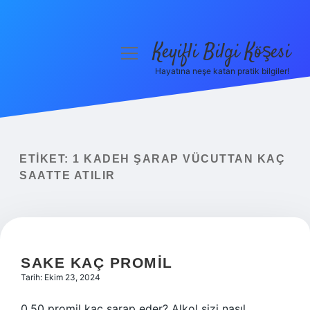
Keyifli Bilgi Köşesi
menüyü
aç
Hayatına neşe katan pratik bilgiler!
Anasayfa
Gizlilik Politikası
Yasal Uyarı
ETIKET:
1 KADEH ŞARAP VÜCUTTAN KAÇ
SAATTE ATILIR
Hakkımızda
SAKE KAÇ PROMIL
Tarih: Ekim 23, 2024
0.50 promil kaç şarap eder? Alkol sizi nasıl