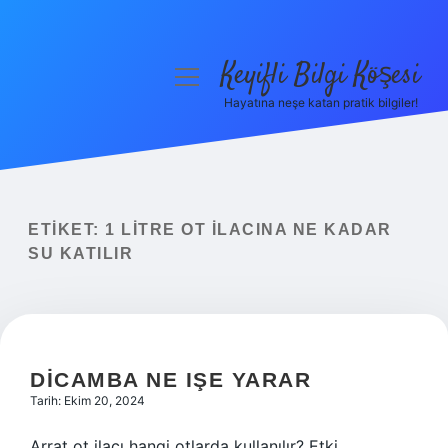
Keyifli Bilgi Köşesi
menüyü
aç
Hayatına neşe katan pratik bilgiler!
Anasayfa
Gizlilik Politikası
Yasal Uyarı
ETIKET:
1 LITRE OT İLACINA NE KADAR
SU KATILIR
Hakkımızda
DICAMBA NE IŞE YARAR
Tarih: Ekim 20, 2024
Arrat ot ilacı hangi otlarda kullanılır? Etki