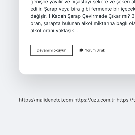
genişçe yayılır ve nişastayı şekere ve şekeri 
edilir. Şarap veya bira gibi fermente bir içece
değişir. 1 Kadeh Şarap Çevirmede Çıkar mı? Bir
oran, şarapta bulunan alkol miktarına bağlı ola
alkol oranı yaklaşık…
Sake
Devamını okuyun
Yorum Bırak
Kaç
Promil
https://malidenetci.com
https://uzu.com.tr
https://