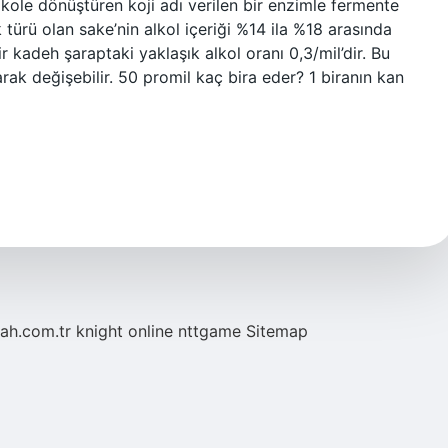
alkole dönüştüren koji adı verilen bir enzimle fermente
k türü olan sake’nin alkol içeriği %14 ila %18 arasında
 kadeh şaraptaki yaklaşık alkol oranı 0,3/mil’dir. Bu
rak değişebilir. 50 promil kaç bira eder? 1 biranın kan
tah.com.tr
knight online
nttgame
Sitemap