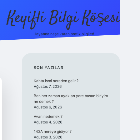
Keyifli Bilgi Köşesi
Hayatına neşe katan pratik bilgiler!
ilbet yeni giriş ad
SIDEBAR
SON YAZILAR
Kahta ismi nereden gelir ?
Ağustos 7, 2026
Ben her zaman ayakları yere basan biriyim
ne demek ?
Ağustos 6, 2026
Avan nedemek ?
Ağustos 4, 2026
142A nereye gidiyor ?
Ağustos 3, 2026