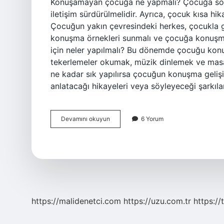
Konuşamayan çocuğa ne yapmalı? Çocuğa soru
iletişim sürdürülmelidir. Ayrıca, çocuk kısa h
Çocuğun yakın çevresindeki herkes, çocukla ge
konuşma örnekleri sunmalı ve çocuğa konuşma 
için neler yapılmalı? Bu dönemde çocuğu konu
tekerlemeler okumak, müzik dinlemek ve masal
ne kadar sık ​​yapılırsa çocuğun konuşma geliş
anlatacağı hikayeleri veya söyleyeceği şarkıl
Bir
Devamını okuyun
6 Yorum
Çocuğun
Konuşması
Için
Ne
Yapmalı
https://malidenetci.com
https://uzu.com.tr
https://