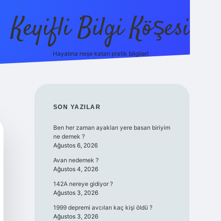
Keyifli Bilgi Köşesi
Hayatına neşe katan pratik bilgiler!
ilbet yeni 
SIDEBAR
SON YAZILAR
Ben her zaman ayakları yere basan biriyim
ne demek ?
Ağustos 6, 2026
Avan nedemek ?
Ağustos 4, 2026
142A nereye gidiyor ?
Ağustos 3, 2026
1999 depremi avcıları kaç kişi öldü ?
Ağustos 3, 2026