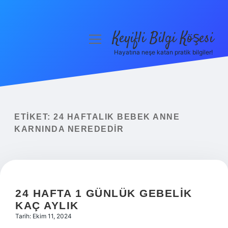
Keyifli Bilgi Köşesi
menüyü
aç
Hayatına neşe katan pratik bilgiler!
Anasayfa
Gizlilik Politikası
Yasal Uyarı
ETIKET:
24 HAFTALIK BEBEK ANNE
KARNINDA NEREDEDIR
Hakkımızda
24 HAFTA 1 GÜNLÜK GEBELIK
KAÇ AYLIK
Tarih: Ekim 11, 2024