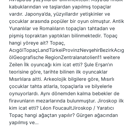
kabuklarından ve taşlardan yapılmış topaçlar
vardır. Japonya’da, yüzyıllardır yetişkinler ve
çocuklar arasında popüler bir oyun olmuştur. Antik
Yunanlılar ve Romalıların topaçları tahtadan ve
pişmiş topraktan yaptıkları bilinmektedir. Topaç
hangi yöreye ait? Topaç,
AcıgölTopaçLandTürkeiProvinzNevşehirBezirkAcıg
ölGeografische RegionZentralanatolien11 weitere
Zeilen İlk oyuncağı kim icat etti? Şule Erşan’ın
teorisine göre, tarihte bilinen ilk oyuncaklar
Mısırlılara aitti. Arkeolojik bilgilere göre, Mısırlı
çocuklar tahta atlarla, topaçlarla ve bilyelerle
oynuyorlardı. Aynı dönemden kalma bebekler de
firavunların mezarlarında bulunmuştur. Jiroskop ilk
kim icat etti? Léon FoucaultJiroskop / Yaratıcı
Topaç hangi ağaçtan yapılır? Gürgen ağacından
yapılmış ve…