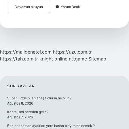
Topaç
Devamını okuyun
Yorum Bırak
Kim
Icat
Etti
https://malidenetci.com
https://uzu.com.tr
https://tah.com.tr
knight online
nttgame
Sitemap
SIDEBAR
SON YAZILAR
Süper Lig’de puanlar eşit olursa ne olur ?
Ağustos 8, 2026
Kahta ismi nereden gelir ?
Ağustos 7, 2026
Ben her zaman ayakları yere basan biriyim ne demek ?