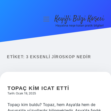
Keyifli Bilgi Köşesi
menüyü
aç
Hayatına neşe katan pratik bilgiler!
Anasayfa
Gizlilik Politikası
Yasal Uyarı
ETIKET:
3 EKSENLI JIROSKOP NEDIR
Hakkımızda
TOPAÇ KIM ICAT ETTI
Tarih: Ocak 19, 2025
Topaçı kim buldu? Topaz, hem Asya’da hem de
Avrupa’da yüzyıllardır bilinmektedir. Asya’da fındık