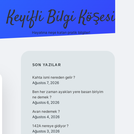
Keyifli Bilgi Köşesi
Hayatına neşe katan pratik bilgiler!
ilbet yeni giriş adre
SIDEBAR
SON YAZILAR
Kahta ismi nereden gelir ?
Ağustos 7, 2026
Ben her zaman ayakları yere basan biriyim
ne demek ?
Ağustos 6, 2026
Avan nedemek ?
Ağustos 4, 2026
142A nereye gidiyor ?
Ağustos 3, 2026