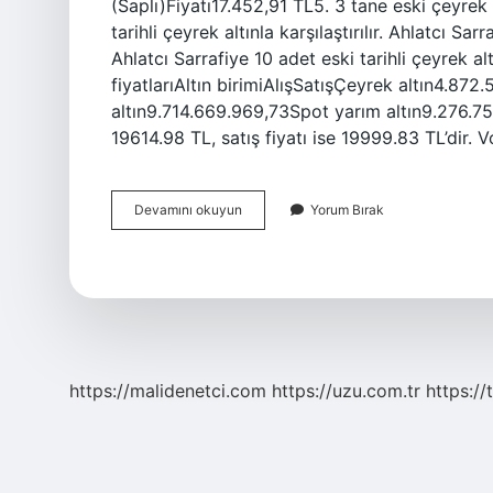
(Saplı)Fiyatı17.452,91 TL5. 3 tane eski çeyrek
tarihli çeyrek altınla karşılaştırılır. Ahlatcı Sarr
Ahlatcı Sarrafiye 10 adet eski tarihli çeyrek alt
fiyatlarıAltın birimiAlışSatışÇeyrek altın4.8
altın9.714.669.969,73Spot yarım altın9.276.75
19614.98 TL, satış fiyatı ise 19999.83 TL’dir. 
3
Devamını okuyun
Yorum Bırak
Tane
Çeyrek
Şu
An
Ne
Kadar
https://malidenetci.com
https://uzu.com.tr
https://