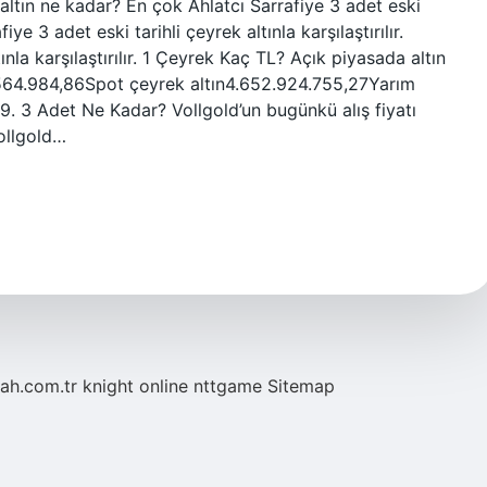
 altın ne kadar? En çok Ahlatcı Sarrafiye 3 adet eski
afiye 3 adet eski tarihli çeyrek altınla karşılaştırılır.
ınla karşılaştırılır. 1 Çeyrek Kaç TL? Açık piyasada altın
72.564.984,86Spot çeyrek altın4.652.924.755,27Yarım
9. 3 Adet Ne Kadar? Vollgold’un bugünkü alış fiyatı
Vollgold…
tah.com.tr
knight online
nttgame
Sitemap