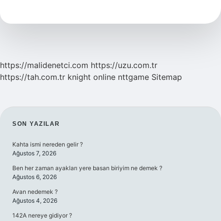
Tahta
Çıkan
Padişah
Kimdir
https://malidenetci.com
https://uzu.com.tr
https://tah.com.tr
knight online
nttgame
Sitemap
SIDEBAR
SON YAZILAR
Kahta ismi nereden gelir ?
Ağustos 7, 2026
Ben her zaman ayakları yere basan biriyim ne demek ?
Ağustos 6, 2026
Avan nedemek ?
Ağustos 4, 2026
142A nereye gidiyor ?