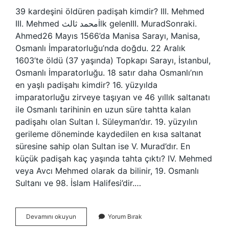
39 kardeşini öldüren padişah kimdir? III. Mehmed
III. Mehmed محمد ثالثİlk gelenIII. MuradSonraki.
Ahmed26 Mayıs 1566’da Manisa Sarayı, Manisa,
Osmanlı İmparatorluğu’nda doğdu. 22 Aralık
1603’te öldü (37 yaşında) Topkapı Sarayı, İstanbul,
Osmanlı İmparatorluğu. 18 satır daha Osmanlı’nın
en yaşlı padişahı kimdir? 16. yüzyılda
imparatorluğu zirveye taşıyan ve 46 yıllık saltanatı
ile Osmanlı tarihinin en uzun süre tahtta kalan
padişahı olan Sultan I. Süleyman’dır. 19. yüzyılın
gerileme döneminde kaydedilen en kısa saltanat
süresine sahip olan Sultan ise V. Murad’dır. En
küçük padişah kaç yaşında tahta çıktı? IV. Mehmed
veya Avcı Mehmed olarak da bilinir, 19. Osmanlı
Sultanı ve 98. İslam Halifesi’dir.…
En
Devamını okuyun
Yorum Bırak
Yaşlı