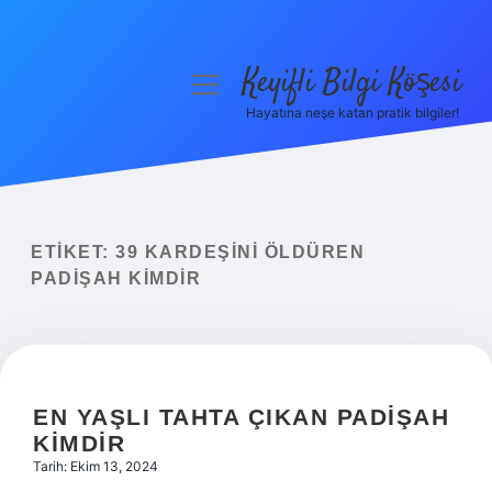
Keyifli Bilgi Köşesi
menüyü
aç
Hayatına neşe katan pratik bilgiler!
Anasayfa
Gizlilik Politikası
Yasal Uyarı
ETIKET:
39 KARDEŞINI ÖLDÜREN
PADIŞAH KIMDIR
Hakkımızda
EN YAŞLI TAHTA ÇIKAN PADIŞAH
KIMDIR
Tarih: Ekim 13, 2024