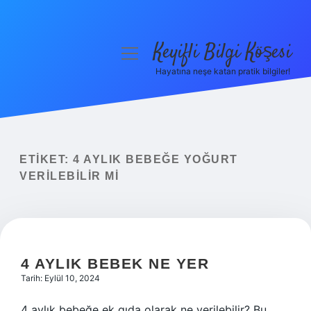
Keyifli Bilgi Köşesi
menüyü
aç
Hayatına neşe katan pratik bilgiler!
Anasayfa
Gizlilik Politikası
Yasal Uyarı
ETIKET:
4 AYLIK BEBEĞE YOĞURT
VERILEBILIR MI
Hakkımızda
4 AYLIK BEBEK NE YER
Tarih: Eylül 10, 2024
4 aylık bebeğe ek gıda olarak ne verilebilir? Bu