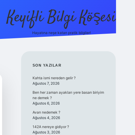
Keyifli Bilgi Köşesi
Hayatına neşe katan pratik bilgiler!
ilbet yeni giriş adre
SIDEBAR
SON YAZILAR
Kahta ismi nereden gelir ?
Ağustos 7, 2026
Ben her zaman ayakları yere basan biriyim
ne demek ?
Ağustos 6, 2026
Avan nedemek ?
Ağustos 4, 2026
142A nereye gidiyor ?
Ağustos 3, 2026