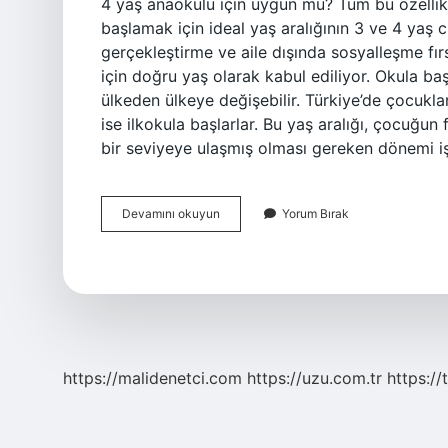
4 yaş anaokulu için uygun mu? Tüm bu özellikl
başlamak için ideal yaş aralığının 3 ve 4 yaş 
gerçekleştirme ve aile dışında sosyalleşme fır
için doğru yaş olarak kabul ediliyor. Okula b
ülkeden ülkeye değişebilir. Türkiye’de çocukla
ise ilkokula başlarlar. Bu yaş aralığı, çocuğun f
bir seviyeye ulaşmış olması gereken dönemi işa
Okul
Devamını okuyun
Yorum Bırak
Öncesi
Eğitim
Ne
Zaman
Başlamalı
https://malidenetci.com
https://uzu.com.tr
https://