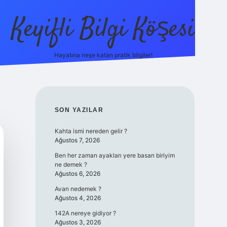
Keyifli Bilgi Köşesi
Hayatına neşe katan pratik bilgiler!
ilbet yeni giriş adresi
SIDEBAR
SON YAZILAR
Kahta ismi nereden gelir ?
Ağustos 7, 2026
Ben her zaman ayakları yere basan biriyim
ne demek ?
Ağustos 6, 2026
Avan nedemek ?
Ağustos 4, 2026
142A nereye gidiyor ?
Ağustos 3, 2026