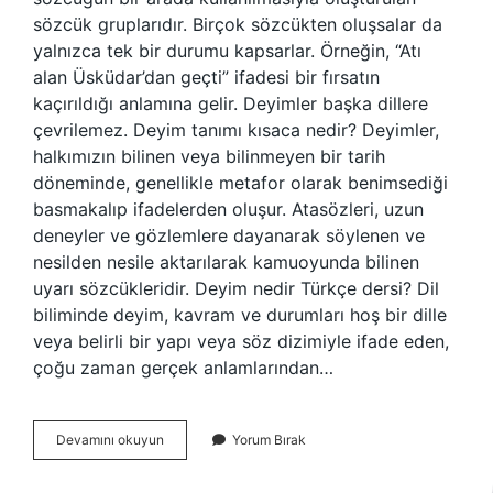
sözcük gruplarıdır. Birçok sözcükten oluşsalar da
yalnızca tek bir durumu kapsarlar. Örneğin, “Atı
alan Üsküdar’dan geçti” ifadesi bir fırsatın
kaçırıldığı anlamına gelir. Deyimler başka dillere
çevrilemez. Deyim tanımı kısaca nedir? Deyimler,
halkımızın bilinen veya bilinmeyen bir tarih
döneminde, genellikle metafor olarak benimsediği
basmakalıp ifadelerden oluşur. Atasözleri, uzun
deneyler ve gözlemlere dayanarak söylenen ve
nesilden nesile aktarılarak kamuoyunda bilinen
uyarı sözcükleridir. Deyim nedir Türkçe dersi? Dil
biliminde deyim, kavram ve durumları hoş bir dille
veya belirli bir yapı veya söz dizimiyle ifade eden,
çoğu zaman gerçek anlamlarından…
5
Devamını okuyun
Yorum Bırak
Sinif
Deyim