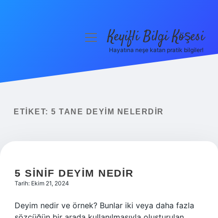
Keyifli Bilgi Köşesi
menüyü
aç
Hayatına neşe katan pratik bilgiler!
Anasayfa
Gizlilik Politikası
Yasal Uyarı
ETIKET:
5 TANE DEYIM NELERDIR
Hakkımızda
5 SINIF DEYIM NEDIR
Tarih: Ekim 21, 2024
Deyim nedir ve örnek? Bunlar iki veya daha fazla
sözcüğün bir arada kullanılmasıyla oluşturulan