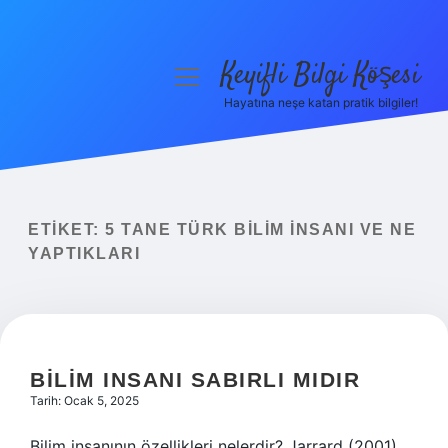
Keyifli Bilgi Köşesi
menüyü
aç
Hayatına neşe katan pratik bilgiler!
Anasayfa
Gizlilik Politikası
Yasal Uyarı
ETIKET:
5 TANE TÜRK BILIM INSANI VE NE
YAPTIKLARI
Hakkımızda
BILIM INSANI SABIRLI MIDIR
Tarih: Ocak 5, 2025
Bilim insanının özellikleri nelerdir? Jarrard (2001),