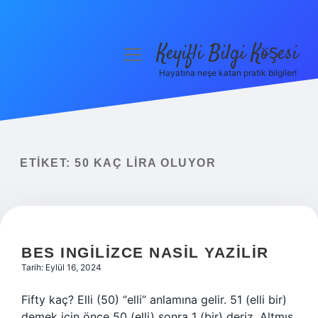
Keyifli Bilgi Köşesi
menüyü
aç
Hayatına neşe katan pratik bilgiler!
Anasayfa
Gizlilik Politikası
Yasal Uyarı
ETIKET:
50 KAÇ LIRA OLUYOR
Hakkımızda
BES INGILIZCE NASIL YAZILIR
Tarih: Eylül 16, 2024
Fifty kaç? Elli (50) “elli” anlamına gelir. 51 (elli bir)
demek için önce 50 (elli) sonra 1 (bir) deriz. Altmış