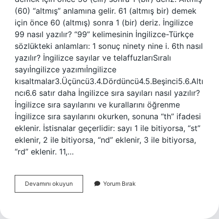
(60) “altmış” anlamına gelir. 61 (altmış bir) demek
için önce 60 (altmış) sonra 1 (bir) deriz. İngilizce
99 nasıl yazılır? “99” kelimesinin İngilizce-Türkçe
sözlükteki anlamları: 1 sonuç ninety nine i. 6th nasıl
yazılır? İngilizce sayılar ve telaffuzlarıSıralı
sayıİngilizce yazımıİngilizce
kısaltmalar3.Üçüncü3.4.Dördüncü4.5.Beşinci5.6.Altı
ncı6.6 satır daha İngilizce sıra sayıları nasıl yazılır?
İngilizce sıra sayılarını ve kurallarını öğrenme
İngilizce sıra sayılarını okurken, sonuna “th” ifadesi
eklenir. İstisnalar geçerlidir: sayı 1 ile bitiyorsa, “st”
eklenir, 2 ile bitiyorsa, “nd” eklenir, 3 ile bitiyorsa,
“rd” eklenir. 11,…
Bes
Devamını okuyun
Yorum Bırak
Ingilizce
Nasil
Yazilir