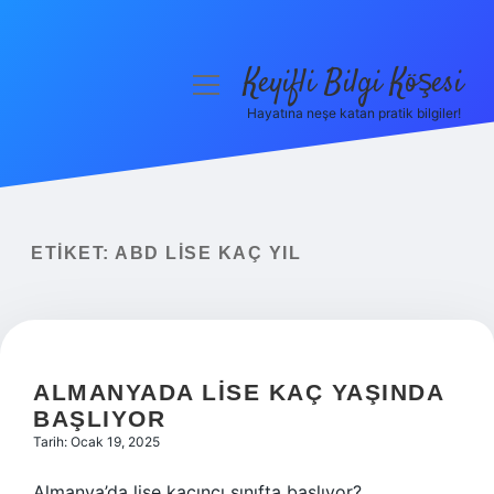
Keyifli Bilgi Köşesi
menüyü
aç
Hayatına neşe katan pratik bilgiler!
Anasayfa
Gizlilik Politikası
Yasal Uyarı
ETIKET:
ABD LISE KAÇ YIL
Hakkımızda
ALMANYADA LISE KAÇ YAŞINDA
BAŞLIYOR
Tarih: Ocak 19, 2025
Almanya’da lise kaçıncı sınıfta başlıyor?