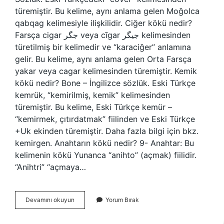
türemiştir. Bu kelime, aynı anlama gelen Moğolca
qabqag kelimesiyle ilişkilidir. Ciğer kökü nedir?
Farsça cigar جگر veya cīgar جیگر kelimesinden
türetilmiş bir kelimedir ve “karaciğer” anlamına
gelir. Bu kelime, aynı anlama gelen Orta Farsça
yakar veya cagar kelimesinden türemiştir. Kemik
kökü nedir? Bone – İngilizce sözlük. Eski Türkçe
kemrük, “kemirilmiş, kemik” kelimesinden
türemiştir. Bu kelime, Eski Türkçe kemür –
“kemirmek, çıtırdatmak” fiilinden ve Eski Türkçe
+Uk ekinden türemiştir. Daha fazla bilgi için bkz.
kemirgen. Anahtarın kökü nedir? 9- Anahtar: Bu
kelimenin kökü Yunanca “anihto” (açmak) fiilidir.
“Anihtri” “açmaya…
Kapak
Devamını okuyun
Yorum Bırak
Kökü
Ne