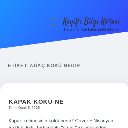
Keyifli Bilgi Köşesi
menüyü
aç
Hayatına neşe katan pratik bilgiler!
Anasayfa
Gizlilik Politikası
Yasal Uyarı
ETIKET:
AĞAÇ KÖKÜ NEDIR
Hakkımızda
KAPAK KÖKÜ NE
Tarih: Ocak 5, 2025
Kapak kelimesinin kökü nedir? Cover – Nisanyan
Sözlük. Eski Türkçedeki “cover” kelimesinden