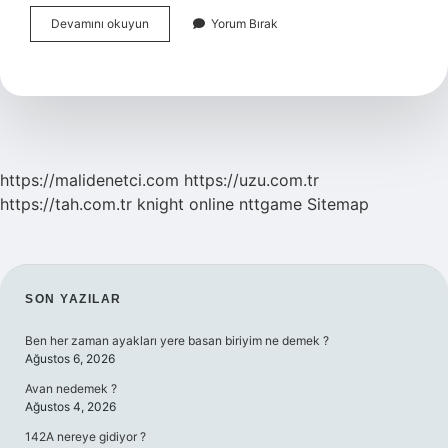
Meyve
Devamını okuyun
Yorum Bırak
Ağaçlarında
Ana
Dalların
Gövde
Ile
Yapacağı
Açılar
Kaç
https://malidenetci.com
https://uzu.com.tr
Derece
https://tah.com.tr
knight online
nttgame
Sitemap
Olmalıdır
SIDEBAR
SON YAZILAR
Ben her zaman ayakları yere basan biriyim ne demek ?
Ağustos 6, 2026
Avan nedemek ?
Ağustos 4, 2026
142A nereye gidiyor ?