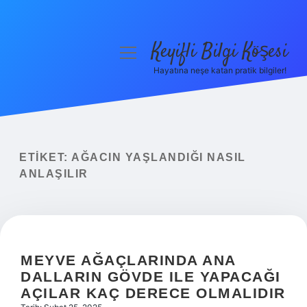
Keyifli Bilgi Köşesi
menüyü
aç
Hayatına neşe katan pratik bilgiler!
Anasayfa
Gizlilik Politikası
Yasal Uyarı
ETIKET:
AĞACIN YAŞLANDIĞI NASIL
ANLAŞILIR
Hakkımızda
MEYVE AĞAÇLARINDA ANA
DALLARIN GÖVDE ILE YAPACAĞI
AÇILAR KAÇ DERECE OLMALIDIR