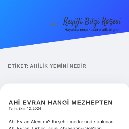
Keyifli Bilgi Köşesi
menüyü
aç
Hayatına neşe katan pratik bilgiler!
Anasayfa
Gizlilik Politikası
Yasal Uyarı
ETIKET:
AHILIK YEMINI NEDIR
Hakkımızda
AHI EVRAN HANGI MEZHEPTEN
Tarih: Ekim 12, 2024
Ahi Evran Alevi mi? Kırşehir merkezinde bulunan
Ahi Evran Türbesi adını Ahi Evran-ı Veli’den