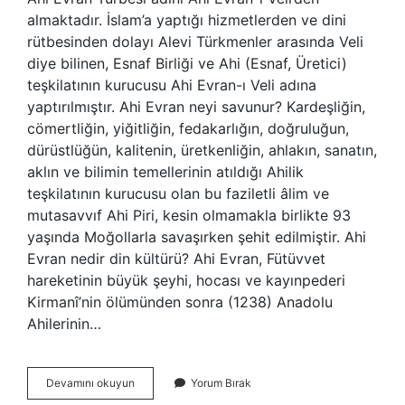
almaktadır. İslam’a yaptığı hizmetlerden ve dini
rütbesinden dolayı Alevi Türkmenler arasında Veli
diye bilinen, Esnaf Birliği ve Ahi (Esnaf, Üretici)
teşkilatının kurucusu Ahi Evran-ı Veli adına
yaptırılmıştır. Ahi Evran neyi savunur? Kardeşliğin,
cömertliğin, yiğitliğin, fedakarlığın, doğruluğun,
dürüstlüğün, kalitenin, üretkenliğin, ahlakın, sanatın,
aklın ve bilimin temellerinin atıldığı Ahilik
teşkilatının kurucusu olan bu faziletli âlim ve
mutasavvıf Ahi Piri, kesin olmamakla birlikte 93
yaşında Moğollarla savaşırken şehit edilmiştir. Ahi
Evran nedir din kültürü? Ahi Evran, Fütüvvet
hareketinin büyük şeyhi, hocası ve kayınpederi
Kirmanî’nin ölümünden sonra (1238) Anadolu
Ahilerinin…
Ahi
Devamını okuyun
Yorum Bırak
Evran