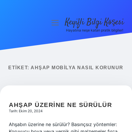
Keyifli Bilgi Köşesi
menüyü
aç
Hayatına neşe katan pratik bilgiler!
Anasayfa
Gizlilik Politikası
Yasal Uyarı
ETIKET:
AHŞAP MOBILYA NASIL KORUNUR
Hakkımızda
AHŞAP ÜZERINE NE SÜRÜLÜR
Tarih: Ekim 20, 2024
Ahşabın üzerine ne sürülür? Basınçsız yöntemler:
Koruyucu boya veya vernik gibi malzemeler fırça