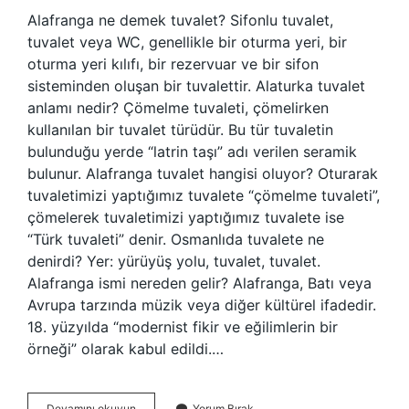
Alafranga ne demek tuvalet? Sifonlu tuvalet,
tuvalet veya WC, genellikle bir oturma yeri, bir
oturma yeri kılıfı, bir rezervuar ve bir sifon
sisteminden oluşan bir tuvalettir. Alaturka tuvalet
anlamı nedir? Çömelme tuvaleti, çömelirken
kullanılan bir tuvalet türüdür. Bu tür tuvaletin
bulunduğu yerde “latrin taşı” adı verilen seramik
bulunur. Alafranga tuvalet hangisi oluyor? Oturarak
tuvaletimizi yaptığımız tuvalete “çömelme tuvaleti”,
çömelerek tuvaletimizi yaptığımız tuvalete ise
“Türk tuvaleti” denir. Osmanlıda tuvalete ne
denirdi? Yer: yürüyüş yolu, tuvalet, tuvalet.
Alafranga ismi nereden gelir? Alafranga, Batı veya
Avrupa tarzında müzik veya diğer kültürel ifadedir.
18. yüzyılda “modernist fikir ve eğilimlerin bir
örneği” olarak kabul edildi.…
Alafranga
Devamını okuyun
Yorum Bırak