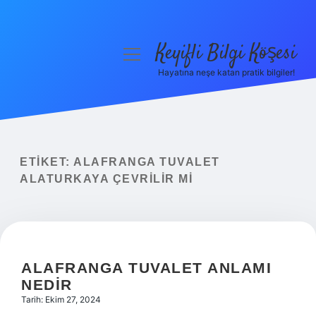
Keyifli Bilgi Köşesi
menüyü
aç
Hayatına neşe katan pratik bilgiler!
Anasayfa
Gizlilik Politikası
Yasal Uyarı
ETIKET:
ALAFRANGA TUVALET
ALATURKAYA ÇEVRILIR MI
Hakkımızda
ALAFRANGA TUVALET ANLAMI
NEDIR
Tarih: Ekim 27, 2024