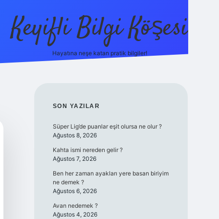
Keyifli Bilgi Köşesi
Hayatına neşe katan pratik bilgiler!
ilbet yeni giriş adr
SIDEBAR
SON YAZILAR
Süper Lig’de puanlar eşit olursa ne olur ?
Ağustos 8, 2026
Kahta ismi nereden gelir ?
Ağustos 7, 2026
Ben her zaman ayakları yere basan biriyim
ne demek ?
Ağustos 6, 2026
Avan nedemek ?
Ağustos 4, 2026