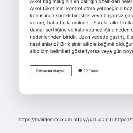
Alkol bağımlılığının en belirgin özellikleri neler
Alkol tüketimini kontrol etme yeteneğinin boz
konusunda sürekli bir istek veya başarısız çab
verme, Daha fazla makale… Sürekli alkol kulla
damar sertliğine ve kalp yetmezliğine neden olu
nedenlerinden biridir. Uzun vadede gastrit, üls
nasıl anlarız? Bir kişinin alkole bağımlı olduğun
alkolizm belirtileri gösteriyorsa veya gün bo
Alkol
Devamını okuyun
10 Yorum
Bağımlılarının
En
Belirgin
Özelliği
Nedir
https://malidenetci.com
https://uzu.com.tr
https://