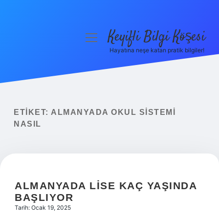
Keyifli Bilgi Köşesi
menüyü
aç
Hayatına neşe katan pratik bilgiler!
Anasayfa
Gizlilik Politikası
Yasal Uyarı
ETIKET:
ALMANYADA OKUL SISTEMI
NASIL
Hakkımızda
ALMANYADA LISE KAÇ YAŞINDA
BAŞLIYOR
Tarih: Ocak 19, 2025