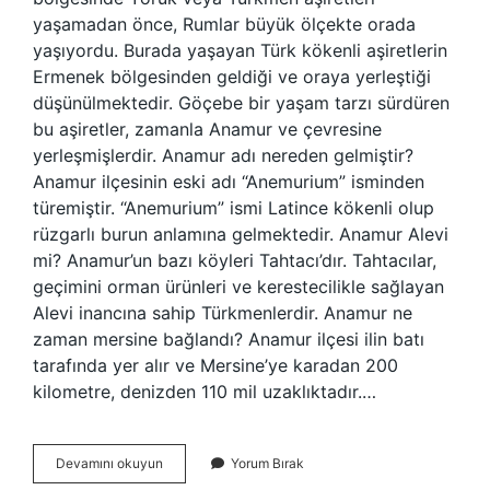
yaşamadan önce, Rumlar büyük ölçekte orada
yaşıyordu. Burada yaşayan Türk kökenli aşiretlerin
Ermenek bölgesinden geldiği ve oraya yerleştiği
düşünülmektedir. Göçebe bir yaşam tarzı sürdüren
bu aşiretler, zamanla Anamur ve çevresine
yerleşmişlerdir. Anamur adı nereden gelmiştir?
Anamur ilçesinin eski adı “Anemurium” isminden
türemiştir. “Anemurium” ismi Latince kökenli olup
rüzgarlı burun anlamına gelmektedir. Anamur Alevi
mi? Anamur’un bazı köyleri Tahtacı’dır. Tahtacılar,
geçimini orman ürünleri ve kerestecilikle sağlayan
Alevi inancına sahip Türkmenlerdir. Anamur ne
zaman mersine bağlandı? Anamur ilçesi ilin batı
tarafında yer alır ve Mersine’ye karadan 200
kilometre, denizden 110 mil uzaklıktadır.…
Anamur
Devamını okuyun
Yorum Bırak
Hangi