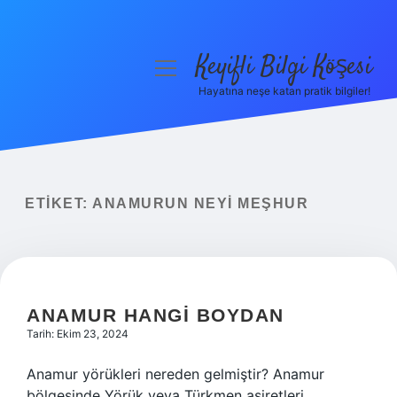
Keyifli Bilgi Köşesi
menüyü
aç
Hayatına neşe katan pratik bilgiler!
Anasayfa
Gizlilik Politikası
Yasal Uyarı
ETIKET:
ANAMURUN NEYI MEŞHUR
Hakkımızda
ANAMUR HANGI BOYDAN
Tarih: Ekim 23, 2024
Anamur yörükleri nereden gelmiştir? Anamur
bölgesinde Yörük veya Türkmen aşiretleri