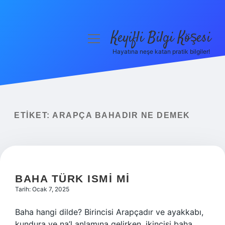
Keyifli Bilgi Köşesi
menüyü
aç
Hayatına neşe katan pratik bilgiler!
Anasayfa
Gizlilik Politikası
Yasal Uyarı
ETIKET:
ARAPÇA BAHADIR NE DEMEK
Hakkımızda
BAHA TÜRK ISMI MI
Tarih: Ocak 7, 2025
Baha hangi dilde? Birincisi Arapçadır ve ayakkabı,
kundura ve na’l anlamına gelirken, ikincisi baha,