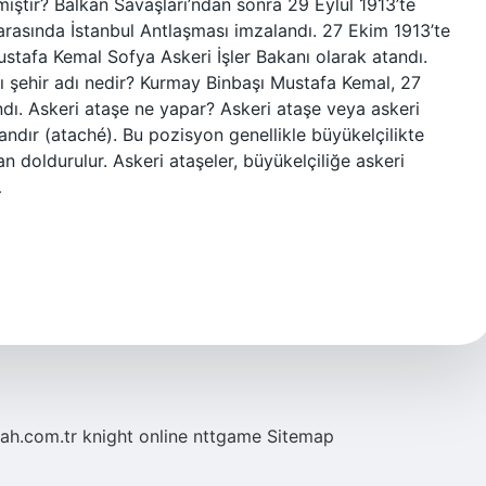
ıştır? Balkan Savaşları’ndan sonra 29 Eylül 1913’te
 arasında İstanbul Antlaşması imzalandı. 27 Ekim 1913’te
ustafa Kemal Sofya Askeri İşler Bakanı olarak atandı.
ğı şehir adı nedir? Kurmay Binbaşı Mustafa Kemal, 27
ndı. Askeri ataşe ne yapar? Askeri ataşe veya askeri
ndır (ataché). Bu pozisyon genellikle büyükelçilikte
n doldurulur. Askeri ataşeler, büyükelçiliğe askeri
…
tah.com.tr
knight online
nttgame
Sitemap