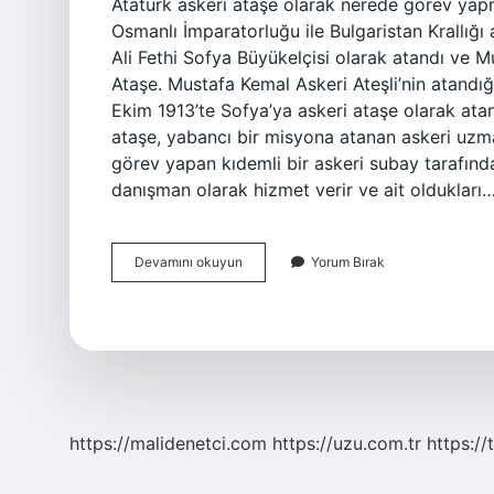
Atatürk askeri ataşe olarak nerede görev yapm
Osmanlı İmparatorluğu ile Bulgaristan Krallığı
Ali Fethi Sofya Büyükelçisi olarak atandı ve M
Ataşe. Mustafa Kemal Askeri Ateşli’nin atandı
Ekim 1913’te Sofya’ya askeri ataşe olarak ata
ataşe, yabancı bir misyona atanan askeri uzma
görev yapan kıdemli bir askeri subay tarafında
danışman olarak hizmet verir ve ait oldukları
Askeri
Devamını okuyun
Yorum Bırak
Ataşe
Olarak
Çalıştığı
Şehir
Neresidir
https://malidenetci.com
https://uzu.com.tr
https://