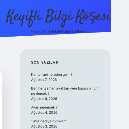
Keyifli Bilgi Köşesi
Hayatına neşe katan pratik bilgiler!
ilbet yeni giriş adre
SIDEBAR
SON YAZILAR
Kahta ismi nereden gelir ?
Ağustos 7, 2026
Ben her zaman ayakları yere basan biriyim
ne demek ?
Ağustos 6, 2026
Avan nedemek ?
Ağustos 4, 2026
142A nereye gidiyor ?
Ağustos 3, 2026