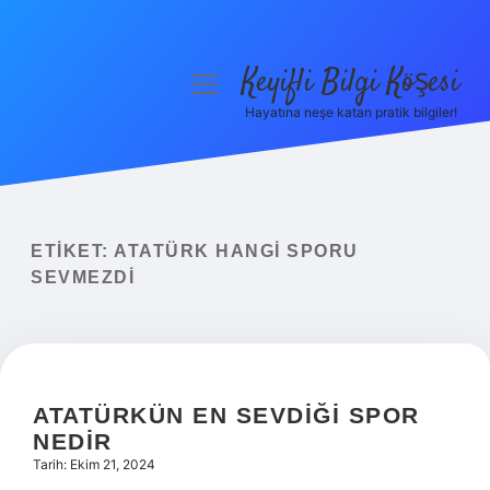
Keyifli Bilgi Köşesi
menüyü
aç
Hayatına neşe katan pratik bilgiler!
Anasayfa
Gizlilik Politikası
Yasal Uyarı
ETIKET:
ATATÜRK HANGI SPORU
SEVMEZDI
Hakkımızda
ATATÜRKÜN EN SEVDIĞI SPOR
NEDIR
Tarih: Ekim 21, 2024