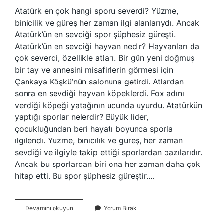
Atatürk en çok hangi sporu severdi? Yüzme,
binicilik ve güreş her zaman ilgi alanlarıydı. Ancak
Atatürk’ün en sevdiği spor şüphesiz güreşti.
Atatürk’ün en sevdiği hayvan nedir? Hayvanları da
çok severdi, özellikle atları. Bir gün yeni doğmuş
bir tay ve annesini misafirlerin görmesi için
Çankaya Köşkü’nün salonuna getirdi. Atlardan
sonra en sevdiği hayvan köpeklerdi. Fox adını
verdiği köpeği yatağının ucunda uyurdu. Atatürkün
yaptığı sporlar nelerdir? Büyük lider,
çocukluğundan beri hayatı boyunca sporla
ilgilendi. Yüzme, binicilik ve güreş, her zaman
sevdiği ve ilgiyle takip ettiği sporlardan bazılarıdır.
Ancak bu sporlardan biri ona her zaman daha çok
hitap etti. Bu spor şüphesiz güreştir.…
Atatürkün
Devamını okuyun
Yorum Bırak
En