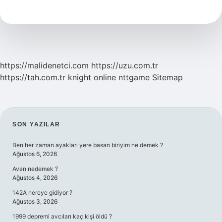
Sevdiği
Spor
Nedir
https://malidenetci.com
https://uzu.com.tr
https://tah.com.tr
knight online
nttgame
Sitemap
SIDEBAR
SON YAZILAR
Ben her zaman ayakları yere basan biriyim ne demek ?
Ağustos 6, 2026
Avan nedemek ?
Ağustos 4, 2026
142A nereye gidiyor ?
Ağustos 3, 2026
1999 depremi avcıları kaç kişi öldü ?