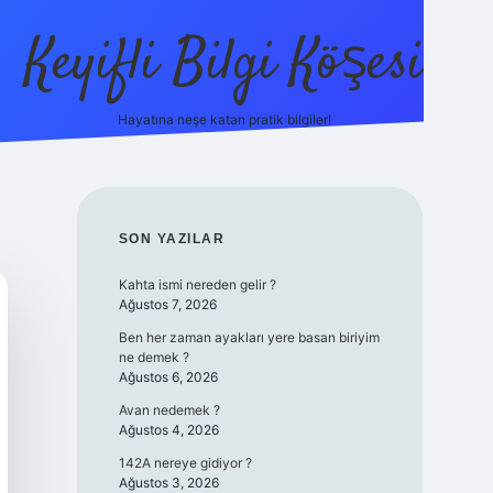
Keyifli Bilgi Köşesi
Hayatına neşe katan pratik bilgiler!
ilbet yeni giriş adre
SIDEBAR
SON YAZILAR
Kahta ismi nereden gelir ?
Ağustos 7, 2026
Ben her zaman ayakları yere basan biriyim
ne demek ?
Ağustos 6, 2026
Avan nedemek ?
Ağustos 4, 2026
142A nereye gidiyor ?
Ağustos 3, 2026