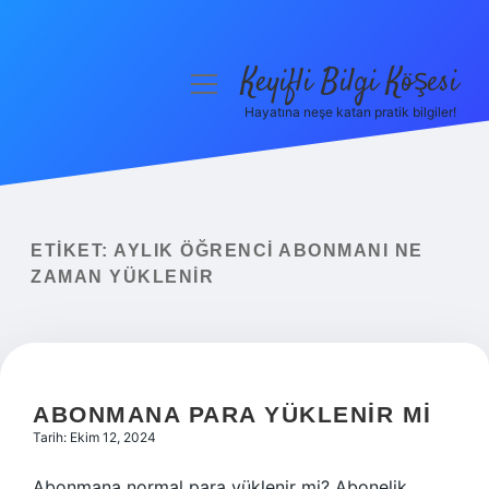
Keyifli Bilgi Köşesi
menüyü
aç
Hayatına neşe katan pratik bilgiler!
Anasayfa
Gizlilik Politikası
Yasal Uyarı
ETIKET:
AYLIK ÖĞRENCI ABONMANI NE
ZAMAN YÜKLENIR
Hakkımızda
ABONMANA PARA YÜKLENIR MI
Tarih: Ekim 12, 2024
Abonmana normal para yüklenir mi? Abonelik