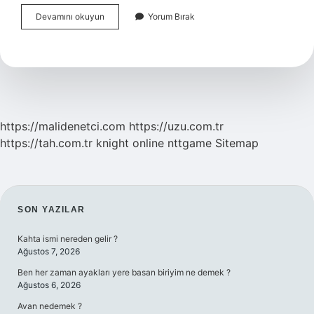
Abonmana
Devamını okuyun
Yorum Bırak
Para
Yüklenir
Mi
https://malidenetci.com
https://uzu.com.tr
https://tah.com.tr
knight online
nttgame
Sitemap
SIDEBAR
SON YAZILAR
Kahta ismi nereden gelir ?
Ağustos 7, 2026
Ben her zaman ayakları yere basan biriyim ne demek ?
Ağustos 6, 2026
Avan nedemek ?