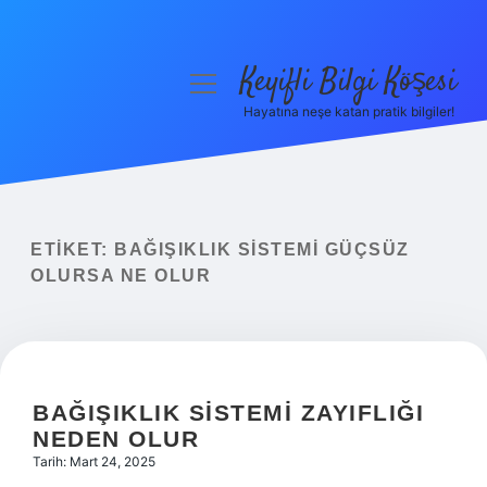
Keyifli Bilgi Köşesi
menüyü
aç
Hayatına neşe katan pratik bilgiler!
Anasayfa
Gizlilik Politikası
Yasal Uyarı
ETIKET:
BAĞIŞIKLIK SISTEMI GÜÇSÜZ
OLURSA NE OLUR
Hakkımızda
BAĞIŞIKLIK SISTEMI ZAYIFLIĞI
NEDEN OLUR
Tarih: Mart 24, 2025