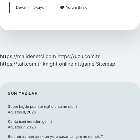
Bağışıklık
Devamını okuyun
Yorum Bırak
Sistemi
Zayıflığı
Neden
Olur
https://malidenetci.com
https://uzu.com.tr
https://tah.com.tr
knight online
nttgame
Sitemap
SIDEBAR
SON YAZILAR
Süper Lig’de puanlar eşit olursa ne olur ?
Ağustos 8, 2026
Kahta ismi nereden gelir ?
Ağustos 7, 2026
Ben her zaman ayakları yere basan biriyim ne demek ?