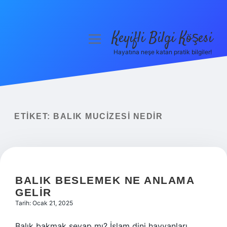
Keyifli Bilgi Köşesi
menüyü
aç
Hayatına neşe katan pratik bilgiler!
Anasayfa
Gizlilik Politikası
Yasal Uyarı
ETIKET:
BALIK MUCIZESI NEDIR
Hakkımızda
BALIK BESLEMEK NE ANLAMA
GELIR
Tarih: Ocak 21, 2025
Balık bakmak sevap mı? İslam dini hayvanları