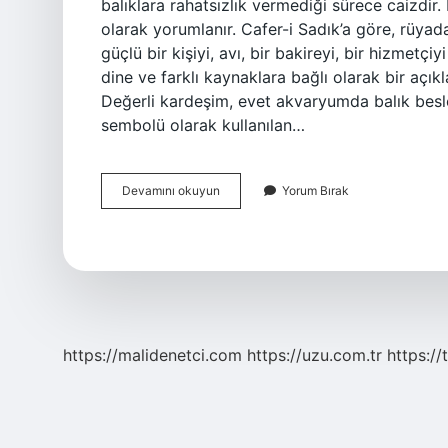
balıklara rahatsızlık vermediği sürece caizdir
olarak yorumlanır. Cafer-i Sadık’a göre, rüyad
güçlü bir kişiyi, avı, bir bakireyi, bir hizmetç
dine ve farklı kaynaklara bağlı olarak bir açık
Değerli kardeşim, evet akvaryumda balık besle
sembolü olarak kullanılan…
Balık
Devamını okuyun
Yorum Bırak
Beslemek
Ne
Anlama
Gelir
https://malidenetci.com
https://uzu.com.tr
https://