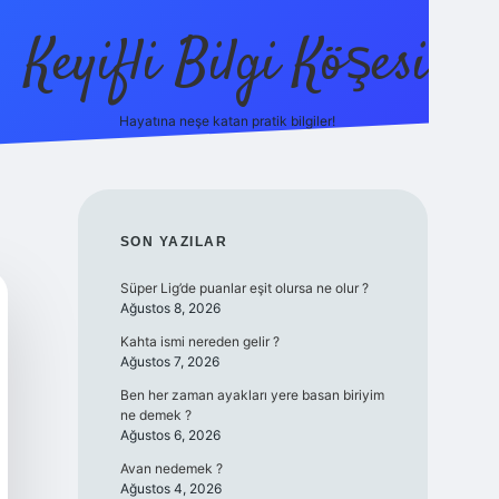
Keyifli Bilgi Köşesi
Hayatına neşe katan pratik bilgiler!
ilbet yeni giriş adre
SIDEBAR
SON YAZILAR
Süper Lig’de puanlar eşit olursa ne olur ?
Ağustos 8, 2026
Kahta ismi nereden gelir ?
Ağustos 7, 2026
Ben her zaman ayakları yere basan biriyim
ne demek ?
Ağustos 6, 2026
Avan nedemek ?
Ağustos 4, 2026