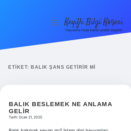
Keyifli Bilgi Köşesi
menüyü
aç
Hayatına neşe katan pratik bilgiler!
Anasayfa
Gizlilik Politikası
Yasal Uyarı
ETIKET:
BALIK ŞANS GETIRIR MI
Hakkımızda
BALIK BESLEMEK NE ANLAMA
GELIR
Tarih: Ocak 21, 2025
Balık bakmak sevap mı? İslam dini hayvanları