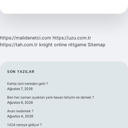
Olmak
Için
Ne
Yapmalı
https://malidenetci.com
https://uzu.com.tr
https://tah.com.tr
knight online
nttgame
Sitemap
SIDEBAR
SON YAZILAR
Kahta ismi nereden gelir ?
Ağustos 7, 2026
Ben her zaman ayakları yere basan biriyim ne demek ?
Ağustos 6, 2026
Avan nedemek ?
Ağustos 4, 2026
142A nereye gidiyor ?