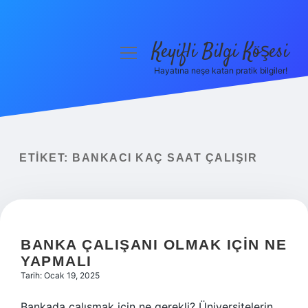
Keyifli Bilgi Köşesi
menüyü
aç
Hayatına neşe katan pratik bilgiler!
Anasayfa
Gizlilik Politikası
Yasal Uyarı
ETIKET:
BANKACI KAÇ SAAT ÇALIŞIR
Hakkımızda
BANKA ÇALIŞANI OLMAK IÇIN NE
YAPMALI
Tarih: Ocak 19, 2025
Bankada çalışmak için ne gerekli? Üniversitelerin