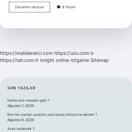
Başak
Devamını okuyun
8 Yorum
Burcu
Hangi
Grupta
Yer
Alır
https://malidenetci.com
https://uzu.com.tr
https://tah.com.tr
knight online
nttgame
Sitemap
SIDEBAR
SON YAZILAR
Kahta ismi nereden gelir ?
Ağustos 7, 2026
Ben her zaman ayakları yere basan biriyim ne demek ?
Ağustos 6, 2026
Avan nedemek ?