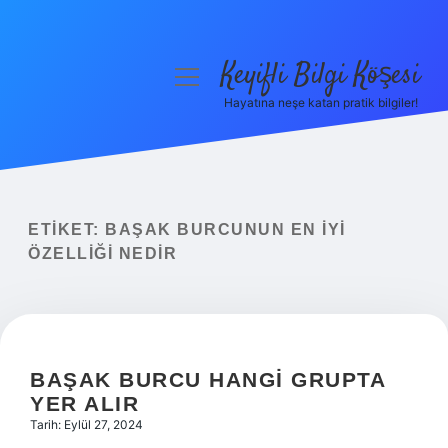
Keyifli Bilgi Köşesi
menüyü
aç
Hayatına neşe katan pratik bilgiler!
Anasayfa
Gizlilik Politikası
Yasal Uyarı
ETIKET:
BAŞAK BURCUNUN EN IYI
ÖZELLIĞI NEDIR
Hakkımızda
BAŞAK BURCU HANGI GRUPTA
YER ALIR
Tarih: Eylül 27, 2024