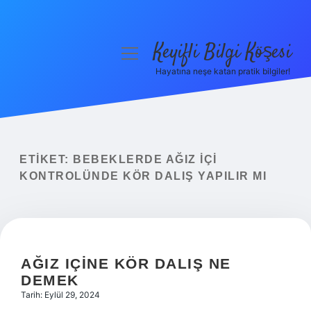
Keyifli Bilgi Köşesi
menüyü
aç
Hayatına neşe katan pratik bilgiler!
Anasayfa
Gizlilik Politikası
Yasal Uyarı
ETIKET:
BEBEKLERDE AĞIZ IÇI
KONTROLÜNDE KÖR DALIŞ YAPILIR MI
Hakkımızda
AĞIZ IÇINE KÖR DALIŞ NE
DEMEK
Tarih: Eylül 29, 2024