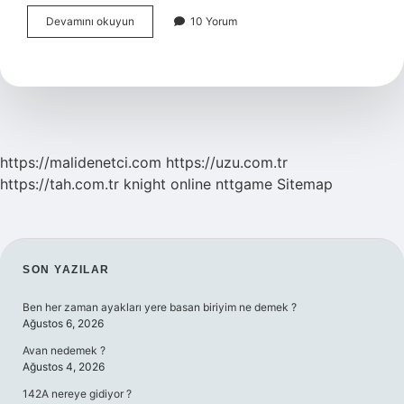
Ağız
Devamını okuyun
10 Yorum
Içine
Kör
Dalış
Ne
Demek
https://malidenetci.com
https://uzu.com.tr
https://tah.com.tr
knight online
nttgame
Sitemap
SIDEBAR
SON YAZILAR
Ben her zaman ayakları yere basan biriyim ne demek ?
Ağustos 6, 2026
Avan nedemek ?
Ağustos 4, 2026
142A nereye gidiyor ?