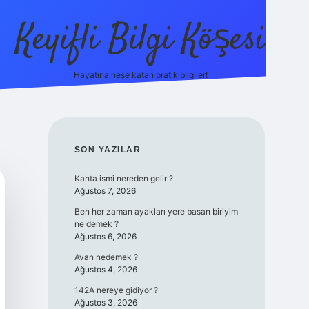
Keyifli Bilgi Köşesi
Hayatına neşe katan pratik bilgiler!
ilbet yeni giriş ad
SIDEBAR
SON YAZILAR
Kahta ismi nereden gelir ?
Ağustos 7, 2026
Ben her zaman ayakları yere basan biriyim
ne demek ?
Ağustos 6, 2026
Avan nedemek ?
Ağustos 4, 2026
142A nereye gidiyor ?
Ağustos 3, 2026