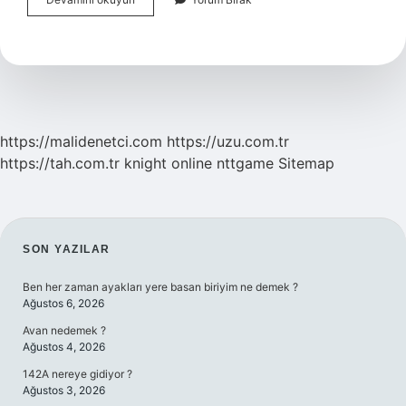
İStanbul
U
Kim
Denetliyor
https://malidenetci.com
https://uzu.com.tr
https://tah.com.tr
knight online
nttgame
Sitemap
SIDEBAR
SON YAZILAR
Ben her zaman ayakları yere basan biriyim ne demek ?
Ağustos 6, 2026
Avan nedemek ?
Ağustos 4, 2026
142A nereye gidiyor ?
Ağustos 3, 2026