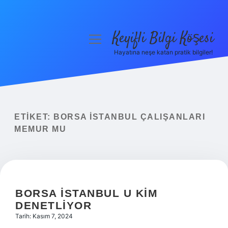
Keyifli Bilgi Köşesi
menüyü
aç
Hayatına neşe katan pratik bilgiler!
Anasayfa
Gizlilik Politikası
Yasal Uyarı
ETIKET:
BORSA İSTANBUL ÇALIŞANLARI
MEMUR MU
Hakkımızda
BORSA İSTANBUL U KIM
DENETLIYOR
Tarih: Kasım 7, 2024