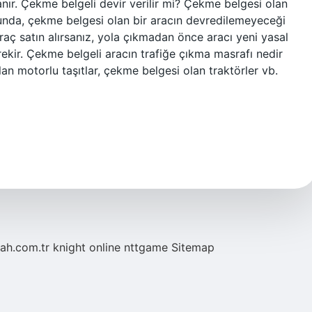
nır. Çekme belgeli devir verilir mi? Çekme belgesi olan
ğunda, çekme belgesi olan bir aracın devredilemeyeceği
araç satın alırsanız, yola çıkmadan önce aracı yeni yasal
ekir. Çekme belgeli aracın trafiğe çıkma masrafı nedir
 motorlu taşıtlar, çekme belgesi olan traktörler vb.
tah.com.tr
knight online
nttgame
Sitemap