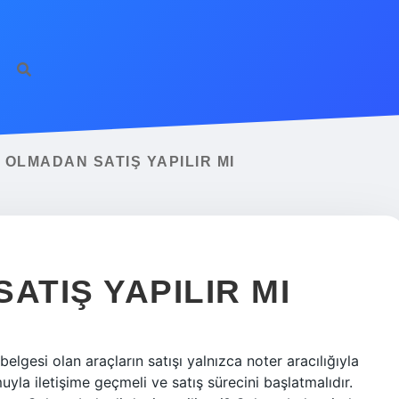
OLMADAN SATIŞ YAPILIR MI
ATIŞ YAPILIR MI
elgesi olan araçların satışı yalnızca noter aracılığıyla
yla iletişime geçmeli ve satış sürecini başlatmalıdır.