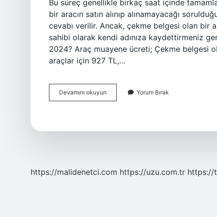
Bu süreç genellikle birkaç saat içinde tamamla
bir aracın satın alınıp alınamayacağı soruldu
cevabı verilir. Ancak, çekme belgesi olan bir 
sahibi olarak kendi adınıza kaydettirmeniz ger
2024? Araç muayene ücreti; Çekme belgesi olan
araçlar için 927 TL,…
Çekme
Devamını okuyun
Yorum Bırak
Belgeli
Satış
Yapılır
Mı
https://malidenetci.com
https://uzu.com.tr
https://