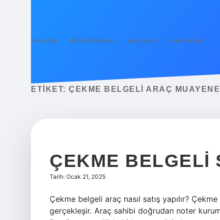
Anasayfa
Gizlilik Politikası
Yasal Uyarı
Hakkımızda
ETIKET:
ÇEKME BELGELI ARAÇ MUAYENE 
ÇEKME BELGELI S
Tarih: Ocak 21, 2025
Çekme belgeli araç nasıl satış yapılır? Çekme b
gerçekleşir. Araç sahibi doğrudan noter kurumu