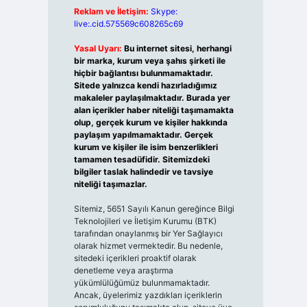
Reklam ve İletişim:
Skype:
live:.cid.575569c608265c69
Yasal Uyarı:
Bu internet sitesi, herhangi
bir marka, kurum veya şahıs şirketi ile
hiçbir bağlantısı bulunmamaktadır.
Sitede yalnızca kendi hazırladığımız
makaleler paylaşılmaktadır. Burada yer
alan içerikler haber niteliği taşımamakta
olup, gerçek kurum ve kişiler hakkında
paylaşım yapılmamaktadır. Gerçek
kurum ve kişiler ile isim benzerlikleri
tamamen tesadüfidir. Sitemizdeki
bilgiler taslak halindedir ve tavsiye
niteliği taşımazlar.
Sitemiz, 5651 Sayılı Kanun gereğince Bilgi
Teknolojileri ve İletişim Kurumu (BTK)
tarafından onaylanmış bir Yer Sağlayıcı
olarak hizmet vermektedir. Bu nedenle,
sitedeki içerikleri proaktif olarak
denetleme veya araştırma
yükümlülüğümüz bulunmamaktadır.
Ancak, üyelerimiz yazdıkları içeriklerin