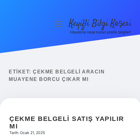
Keyifli Bilgi Köşesi
menüyü
aç
Hayatına neşe katan pratik bilgiler!
Anasayfa
Gizlilik Politikası
Yasal Uyarı
ETIKET:
ÇEKME BELGELI ARACIN
MUAYENE BORCU ÇIKAR MI
Hakkımızda
ÇEKME BELGELI SATIŞ YAPILIR
MI
Tarih: Ocak 21, 2025