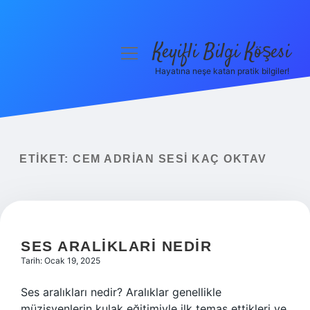
Keyifli Bilgi Köşesi
menüyü
aç
Hayatına neşe katan pratik bilgiler!
Anasayfa
Gizlilik Politikası
Yasal Uyarı
ETIKET:
CEM ADRIAN SESI KAÇ OKTAV
Hakkımızda
SES ARALIKLARI NEDIR
Tarih: Ocak 19, 2025
Ses aralıkları nedir? Aralıklar genellikle
müzisyenlerin kulak eğitimiyle ilk temas ettikleri ve