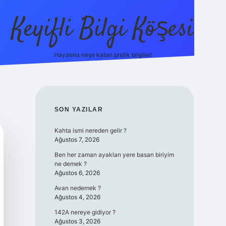
Keyifli Bilgi Köşesi
Hayatına neşe katan pratik bilgiler!
ilbet yeni giriş a
SIDEBAR
SON YAZILAR
Kahta ismi nereden gelir ?
Ağustos 7, 2026
Ben her zaman ayakları yere basan biriyim
ne demek ?
Ağustos 6, 2026
Avan nedemek ?
Ağustos 4, 2026
142A nereye gidiyor ?
Ağustos 3, 2026