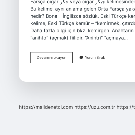
Farsça cigar جگر veya cīgar جیگر kelimesinden türetilmiş bir kelimedir ve “karaciğer” anlamına gelir.
Bu kelime, aynı anlama gelen Orta Farsça yak
nedir? Bone – İngilizce sözlük. Eski Türkçe ke
kelime, Eski Türkçe kemür – “kemirmek, çıtırd
Daha fazla bilgi için bkz. kemirgen. Anahtarı
“anihto” (açmak) fiilidir. “Anihtri” “açmaya…
Kapak
Devamını okuyun
Yorum Bırak
Kökü
Ne
https://malidenetci.com
https://uzu.com.tr
https://