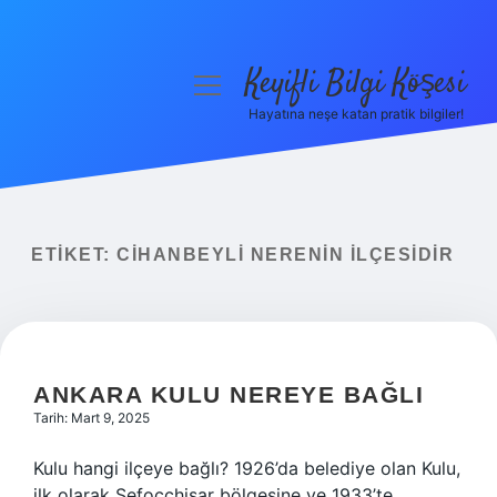
Keyifli Bilgi Köşesi
menüyü
aç
Hayatına neşe katan pratik bilgiler!
Anasayfa
Gizlilik Politikası
Yasal Uyarı
ETIKET:
CIHANBEYLI NERENIN ILÇESIDIR
Hakkımızda
ANKARA KULU NEREYE BAĞLI
Tarih: Mart 9, 2025
Kulu hangi ilçeye bağlı? 1926’da belediye olan Kulu,
ilk olarak Şefoççhisar bölgesine ve 1933’te