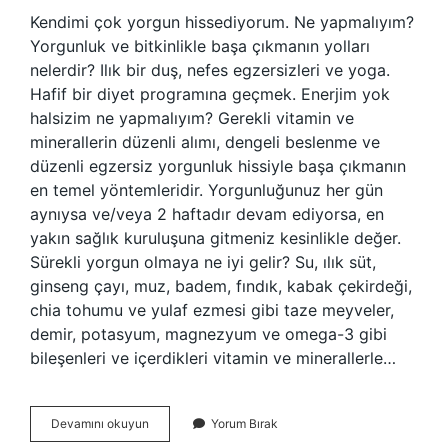
Kendimi çok yorgun hissediyorum. Ne yapmalıyım?
Yorgunluk ve bitkinlikle başa çıkmanın yolları
nelerdir? Ilık bir duş, nefes egzersizleri ve yoga.
Hafif bir diyet programına geçmek. Enerjim yok
halsizim ne yapmalıyım? Gerekli vitamin ve
minerallerin düzenli alımı, dengeli beslenme ve
düzenli egzersiz yorgunluk hissiyle başa çıkmanın
en temel yöntemleridir. Yorgunluğunuz her gün
aynıysa ve/veya 2 haftadır devam ediyorsa, en
yakın sağlık kuruluşuna gitmeniz kesinlikle değer.
Sürekli yorgun olmaya ne iyi gelir? Su, ılık süt,
ginseng çayı, muz, badem, fındık, kabak çekirdeği,
chia tohumu ve yulaf ezmesi gibi taze meyveler,
demir, potasyum, magnezyum ve omega-3 gibi
bileşenleri ve içerdikleri vitamin ve minerallerle…
Kendini
Devamını okuyun
Yorum Bırak
Çok