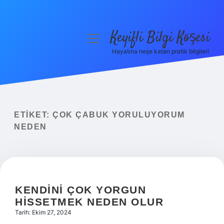
Keyifli Bilgi Köşesi
menüyü
aç
Hayatına neşe katan pratik bilgiler!
Anasayfa
Gizlilik Politikası
Yasal Uyarı
ETIKET:
ÇOK ÇABUK YORULUYORUM
NEDEN
Hakkımızda
KENDINI ÇOK YORGUN
HISSETMEK NEDEN OLUR
Tarih: Ekim 27, 2024