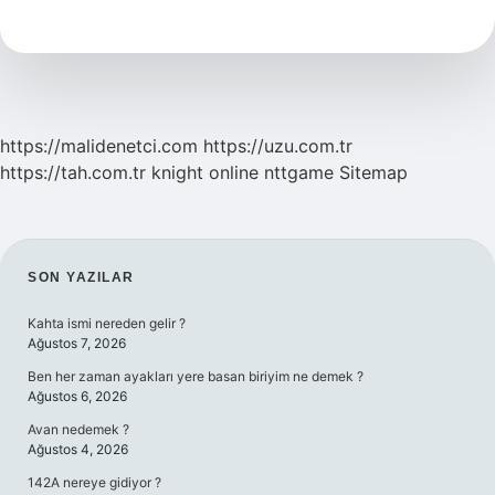
Yorgun
Hissetmek
Neden
Olur
https://malidenetci.com
https://uzu.com.tr
https://tah.com.tr
knight online
nttgame
Sitemap
SIDEBAR
SON YAZILAR
Kahta ismi nereden gelir ?
Ağustos 7, 2026
Ben her zaman ayakları yere basan biriyim ne demek ?
Ağustos 6, 2026
Avan nedemek ?
Ağustos 4, 2026
142A nereye gidiyor ?