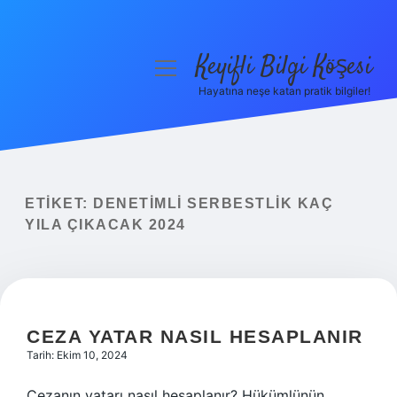
Keyifli Bilgi Köşesi
menüyü
aç
Hayatına neşe katan pratik bilgiler!
Anasayfa
Gizlilik Politikası
Yasal Uyarı
ETIKET:
DENETIMLI SERBESTLIK KAÇ
YILA ÇIKACAK 2024
Hakkımızda
CEZA YATAR NASIL HESAPLANIR
Tarih: Ekim 10, 2024
Cezanın yatarı nasıl hesaplanır? Hükümlünün