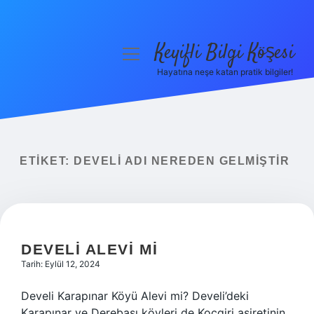
Keyifli Bilgi Köşesi
menüyü
aç
Hayatına neşe katan pratik bilgiler!
Anasayfa
Gizlilik Politikası
Yasal Uyarı
ETIKET:
DEVELI ADI NEREDEN GELMIŞTIR
Hakkımızda
DEVELI ALEVI MI
Tarih: Eylül 12, 2024
Develi Karapınar Köyü Alevi mi? Develi’deki
Karapınar ve Derebaşı köyleri de Koçgiri aşiretinin