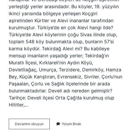
yerleştiği yerler arasındadır. Bu köyler, 19. yüzyılın
ikinci yarısında bölgeye yerleşen Koçgiri
aşiretinden Kürtler ve Alevi inananlar tarafından
kurulmuştur. Türkiye’de en çok Alevi hangi ilde?
Türkiye’de Alevi köylerinin çoğu Sivas ilinde olup,
toplam 548 köy bulunmakta olup, bunların 57’si
karma köydür. Tekirdağ Alevi mi? Bu kabileye
mensup insanların yaşadığı yerler; Tekirdağ’ın
Muratlı İlçesi, Kırklareli’nin Aydın Köyü,
Devletliağaç, Umurça, Terzidere, Demirköy, Hamza
Bey, Küçük Karıştıran, Evrensekiz, Sivriler. Çorlu’nun
Paşaalan, Çorlu ve Sağlık ilçelerinde bir arada
bulunmaktadırlar. Develi adı nereden gelmiştir?
Tarihçe: Develi ilçesi Orta Çağ’da kurulmuş olup
Hititler,…
Develi
Devamını okuyun
Yorum Bırak
Alevi