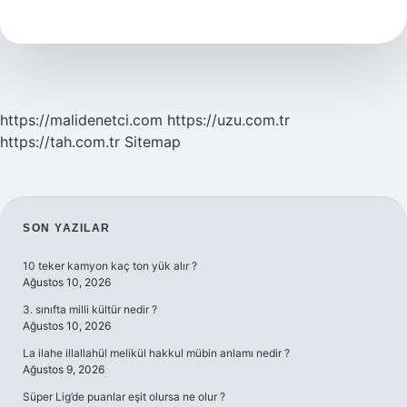
Eğitim
Ne
Zaman
Başlamalı
https://malidenetci.com
https://uzu.com.tr
https://tah.com.tr
Sitemap
SIDEBAR
SON YAZILAR
10 teker kamyon kaç ton yük alır ?
Ağustos 10, 2026
3. sınıfta milli kültür nedir ?
Ağustos 10, 2026
La ilahe illallahül melikül hakkul mübin anlamı nedir ?
Ağustos 9, 2026
Süper Lig’de puanlar eşit olursa ne olur ?