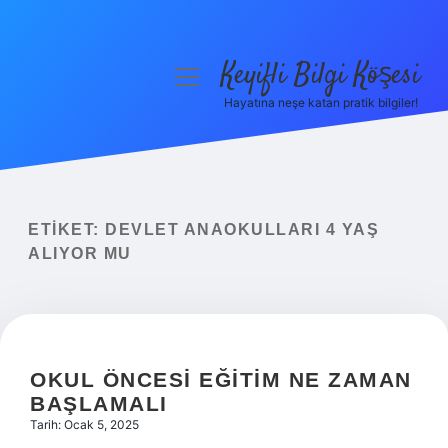
Keyifli Bilgi Köşesi
menüyü
aç
Hayatına neşe katan pratik bilgiler!
Anasayfa
Gizlilik Politikası
Yasal Uyarı
ETIKET:
DEVLET ANAOKULLARI 4 YAŞ
ALIYOR MU
Hakkımızda
OKUL ÖNCESI EĞITIM NE ZAMAN
BAŞLAMALI
Tarih: Ocak 5, 2025