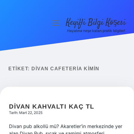
Keyifli Bilgi Köşesi
menüyü
aç
Hayatına neşe katan pratik bilgiler!
Anasayfa
Gizlilik Politikası
Yasal Uyarı
ETIKET:
DIVAN CAFETERIA KIMIN
Hakkımızda
DIVAN KAHVALTI KAÇ TL
Tarih: Mart 22, 2025
Divan pub alkollü mü? Akaretler’in merkezinde yer
alan Divan Pub, sıcak ve samimi atmosferi,