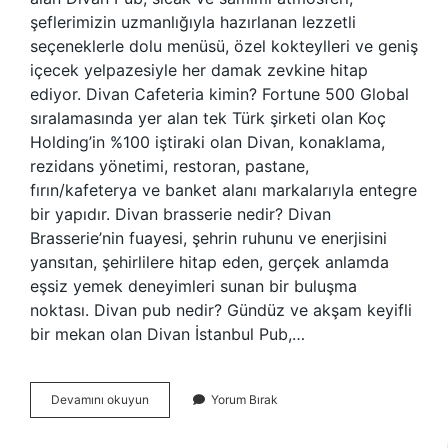
şeflerimizin uzmanlığıyla hazırlanan lezzetli
seçeneklerle dolu menüsü, özel kokteylleri ve geniş
içecek yelpazesiyle her damak zevkine hitap
ediyor. Divan Cafeteria kimin? Fortune 500 Global
sıralamasında yer alan tek Türk şirketi olan Koç
Holding’in %100 iştiraki olan Divan, konaklama,
rezidans yönetimi, restoran, pastane,
fırın/kafeterya ve banket alanı markalarıyla entegre
bir yapıdır. Divan brasserie nedir? Divan
Brasserie’nin fuayesi, şehrin ruhunu ve enerjisini
yansıtan, şehirlilere hitap eden, gerçek anlamda
eşsiz yemek deneyimleri sunan bir buluşma
noktası. Divan pub nedir? Gündüz ve akşam keyifli
bir mekan olan Divan İstanbul Pub,…
Divan
Devamını okuyun
Yorum Bırak
Kahvaltı
Kaç