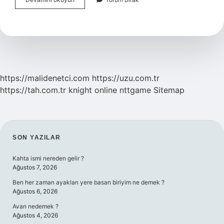
Noktası
Ile
Donma
Noktası
Aynı
Mıdır
https://malidenetci.com
https://uzu.com.tr
https://tah.com.tr
knight online
nttgame
Sitemap
SIDEBAR
SON YAZILAR
Kahta ismi nereden gelir ?
Ağustos 7, 2026
Ben her zaman ayakları yere basan biriyim ne demek ?
Ağustos 6, 2026
Avan nedemek ?
Ağustos 4, 2026