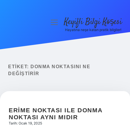
Keyifli Bilgi Köşesi
menüyü
aç
Hayatına neşe katan pratik bilgiler!
Anasayfa
Gizlilik Politikası
Yasal Uyarı
ETIKET:
DONMA NOKTASINI NE
DEĞIŞTIRIR
Hakkımızda
ERIME NOKTASI ILE DONMA
NOKTASI AYNI MIDIR
Tarih: Ocak 19, 2025