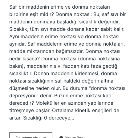
Saf bir maddenin erime ve donma noktaları
birbirine eşit midir? Donma noktası: Bu, saf sıvı bir
maddenin donmaya başladığı sıcaklık değeridir.
Sıcaklık, tüm sıvı madde donana kadar sabit kalır.
Aynı maddenin erime noktası ve donma noktası
aynıdır. Saf maddelerin erime ve donma noktaları,
madde miktarından bağımsızdır. Donma noktası
nedir kısaca? Donma noktası (donma noktasına
bakın), maddelerin sıvı fazdan katı faza geçtiği
sıcaklıktır. Donan maddenin kirlenmesi, donma
noktası sıcaklığının saf haldeki değerin altına
düşmesine neden olur. Bu duruma “donma noktası
depresyonu” denir. Buzun erime noktası kaç
derecedir? Moleküller en azından yapılarında
titreşmeye başlar. Ortalama kinetik enerjileri de
artar. Sıcaklığı 0 dereceye…
Erime
Devamını okuyun
Yorum Bırak